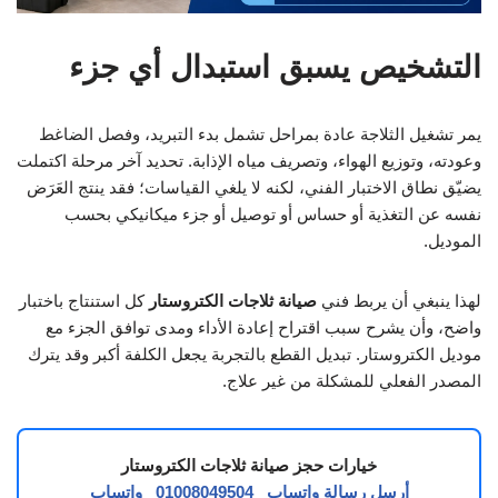
التشخيص يسبق استبدال أي جزء
يمر تشغيل الثلاجة عادة بمراحل تشمل بدء التبريد، وفصل الضاغط
وعودته، وتوزيع الهواء، وتصريف مياه الإذابة. تحديد آخر مرحلة اكتملت
يضيّق نطاق الاختبار الفني، لكنه لا يلغي القياسات؛ فقد ينتج العَرَض
نفسه عن التغذية أو حساس أو توصيل أو جزء ميكانيكي بحسب
الموديل.
لهذا ينبغي أن يربط فني
صيانة ثلاجات الكتروستار
كل استنتاج باختبار
واضح، وأن يشرح سبب اقتراح إعادة الأداء ومدى توافق الجزء مع
موديل الكتروستار. تبديل القطع بالتجربة يجعل الكلفة أكبر وقد يترك
المصدر الفعلي للمشكلة من غير علاج.
خيارات حجز صيانة ثلاجات الكتروستار
أرسل رسالة واتساب
01008049504
واتساب