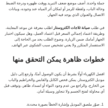
جملة واحدة. أضف موضع ضعف التبريد ووقت ظهوره ودرجة الضبط
وحالة الباب، ولقطة للرمز أو لمكان أثر المياه عند وجوده، وبيانات
الاتصال والعنوان الذي يوجد فيه الجهاز.
في طلب
صيانة ثلاجات الكتروستار
اطلب معرفة عن موعد المعاينة،
وطريقة اعتماد إجمالي السعر قبل اعتماد العمل، وهل سيكون اختبار
الجهاز أمامك ضمن الزيارة. وضوح الطلب يحد من الحاجة إلى
الاستفسار المتكرر ولا يعني تشخيص سبب الشكوى عبر الهاتف.
خطوات ظاهرة يمكن التحقق منها
افصل الكهرباء أولًا بشرط أن يكون الوصول آمنًا، وارجع إلى دليل
موديل الكتروستار. يمكن فحص الكابل والقابس والخراطيم والباب
من الخارج، والراجع من عدم وجود التواء أو انسداد ظاهر، وتوقف قبل
أي محاولة لفتح الجسم ولا تتجاوز وسيلة أمان.
صوّر ملصق الموديل وإشارة الخطأ بصورة محددة.