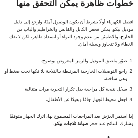
خطوات ظاهرة يمكن التحقق منها
افصل الكهرباء أولًا بشرط أن يكون الوصول آمنًا، وارجع إلى دليل
موديل بيكو. يمكن فحص الكابل والقابس والخراطيم والباب من
الخارج، والاطمئن من عدم وجود التواء أو انسداد ظاهر، لكن لا تفك
الغطاء ولا تتجاوز وسيلة أمان.
صوّر ملصق الموديل والرمز المعروض بوضوح.
راجع التوصيلات الخارجية المرتبطة بـالثلاجة بلا فكها تحت ضغط أو
وهي ساخنة.
سجّل نتيجة كل مراجعة بدل تكرار التجربة مرات متتالية.
اجعل محيط الجهاز جافًا وبعيدًا عن الأطفال.
إذا استمر العَرَض بعد المراجعات المسموح بها، اترك الجهاز متوقفًا
وشارك النتائج عند حجز
صيانة ثلاجات بيكو
.