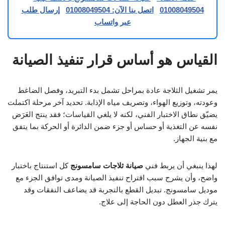
01008049504
اتصل بنا الآن: 01008049504
إرسال طلب
عبر واتساب
القياس هو أساس قرار تنفيذ الصيانة
يمر تشغيل الثلاجة عادة بمراحل تشمل بدء التبريد، وفصل الضاغط
وعودته، وتوزيع الهواء، وتصريف مياه الإذابة. تحديد آخر مرحلة اكتملت
يضيّق نطاق الاختبار الفني، لكنه لا يلغي القياسات؛ فقد ينتج العَرَض
نفسه عن التغذية أو حساس أو جزء ضمن الدائرة أو الحركة بما يتفق
مع بنية الجهاز.
لهذا ينبغي أن يربط فني
صيانة ثلاجات سامسونج
كل استنتاج باختبار
واضح، وأن يشرح سبب اقتراح تنفيذ الصيانة ومدى توافق الجزء مع
موديل سامسونج. تبديل القطع بالتجربة قد يضاعف النفقات وقد
يترك جذر العطل دون الحاجة إلى علاج.