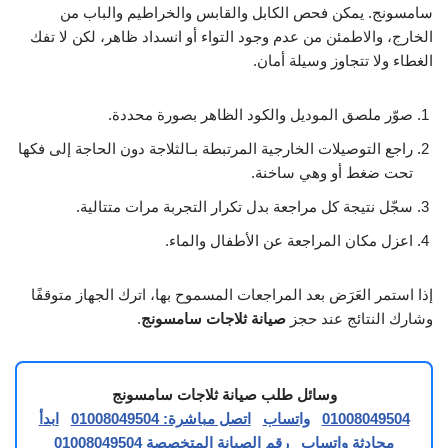
سامسونج. يمكن فحص الكابل والقابس والخراطيم والباب من
الخارج، والاطمئن من عدم وجود التواء أو انسداد ظاهر، لكن لا تفك
الغطاء ولا تتجاوز وسيلة أمان.
صوّر ملصق الموديل والكود الظاهر بصورة محددة.
راجع التوصيلات الخارجية المرتبطة بـالثلاجة دون الحاجة إلى فكها
تحت ضغط أو وهي ساخنة.
سجّل نتيجة كل مراجعة بدل تكرار التجربة مرات متتالية.
اعزل مكان المراجعة عن الأطفال والماء.
إذا استمر العَرَض بعد المراجعات المسموح بها، اترك الجهاز متوقفًا
وشارك النتائج عند حجز
صيانة ثلاجات سامسونج
.
وسائل طلب صيانة ثلاجات سامسونج
01008049504
واتساب
اتصل مباشرة: 01008049504
ابدأ
محادثة واتساب
رقم الصيانة المتخصصة 01008049504