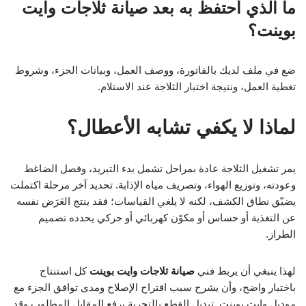
ما الذي أحتفظ به بعد صيانة ثلاجات وايت
بوينت؟
ضع في ملف لديك بالفاتورة، ووصف العمل، وبيانات الجزء، وشروط
تغطية العمل، ونتيجة اختبار الثلاجة عند الاستلام.
لماذا لا يكفي تشابه الأعطال؟
يمر تشغيل الثلاجة عادة بمراحل تشمل بدء التبريد، وفصل الضاغط
وعودته، وتوزيع الهواء، وتصريف مياه الإذابة. تحديد آخر مرحلة اكتملت
يضيّق نطاق الكشف، لكنه لا يلغي القياسات؛ فقد ينتج العَرَض نفسه
عن التغذية أو حساس أو مكوّن كهربائي أو حركي يحدده تصميم
الطراز.
لهذا ينبغي أن يربط فني
صيانة ثلاجات وايت بوينت
كل استنتاج
باختبار واضح، وأن يشرح سبب اقتراح الإصلاح ومدى توافق الجزء مع
موديل وايت بوينت. تبديل القطع بالتجربة يرفع المقابل المطلوب وقد