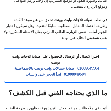
الباب، وصورة للكود أو موضع التسريب إن وجد، ورقم التواصل
وموقع الزيارة بالتفصيل.
في طلب
صيانة ثلاجات وايت بوينت
تحقق من عن موعد الكشف،
وطريقة اعتماد المقابل المطلوب سابقًا للتنفيذ، وهل سيكون اختبار
الجهاز أمامك ضمن الزيارة. الطلب المرتب يقلل الأسئلة المتكررة ولا
يعني تشخيص الخلل عبر الهاتف.
اختر الاتصال أو الرسائل للحصول على صيانة ثلاجات وايت
بوينت
01008049504
صيانة غسالات وايت بوينت بالاسماعيلية
01008049504
ابدأ الحجز على واتساب
ما الذي يحتاجه الفني قبل الكشف؟
أثبت في ملاحظاتك موضع ضعف التبريد ووقت ظهوره ودرجة الضبط