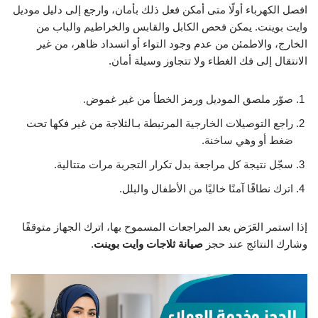
افصل الكهرباء أولًا متى أمكن فعل ذلك بأمان، وارجع إلى دليل موديل
وايت بوينت. يمكن فحص الكابل والقابس والخراطيم والباب من
الخارج، والاطمئن من عدم وجود التواء أو انسداد ظاهر، من غير
الانتقال إلى فك الغطاء ولا تتجاوز وسيلة أمان.
صوّر ملصق الموديل ورمز الخطأ من غير غموض.
راجع التوصيلات الخارجية المرتبطة بـالثلاجة من غير فكها تحت
ضغط أو وهي ساخنة.
سجّل نتيجة كل مراجعة بدل تكرار التجربة مرات متتالية.
اترك نطاقًا آمنًا خاليًا من الأطفال والبلل.
إذا استمر العَرَض بعد المراجعات المسموح بها، اترك الجهاز متوقفًا
وشارك النتائج عند حجز
صيانة ثلاجات وايت بوينت
.