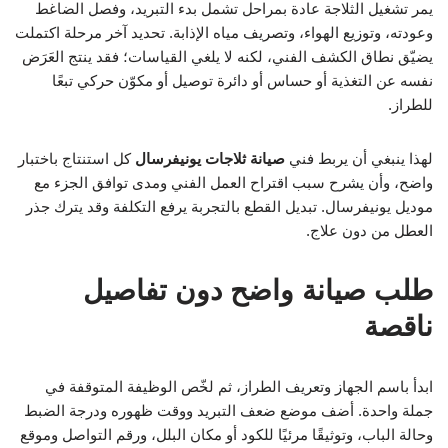
يمر تشغيل الثلاجة عادة بمراحل تشمل بدء التبريد، وفصل الضاغط
وعودته، وتوزيع الهواء، وتصريف مياه الإذابة. تحديد آخر مرحلة اكتملت
يضيّق نطاق الكشف الفني، لكنه لا يلغي القياسات؛ فقد ينتج العَرَض
نفسه عن التغذية أو حساس أو دائرة توصيل أو مكوّن حركي تبعًا
للطراز.
لهذا ينبغي أن يربط فني
صيانة ثلاجات يونيفرسال
كل استنتاج باختبار
واضح، وأن يشرح سبب اقتراح العمل الفني ومدى توافق الجزء مع
موديل يونيفرسال. تبديل القطع بالتجربة يرفع التكلفة وقد يترك جذر
العطل من دون علاج.
طلب صيانة واضح دون تفاصيل
ناقصة
ابدأ باسم الجهاز وتعريف الطراز، ثم لخّص الوظيفة المتوقفة في
جملة واحدة. أضف موضع ضعف التبريد ووقت ظهوره ودرجة الضبط
وحالة الباب، وتوثيقًا مرئيًا للكود أو مكان البلل، ورقم التواصل وموقع