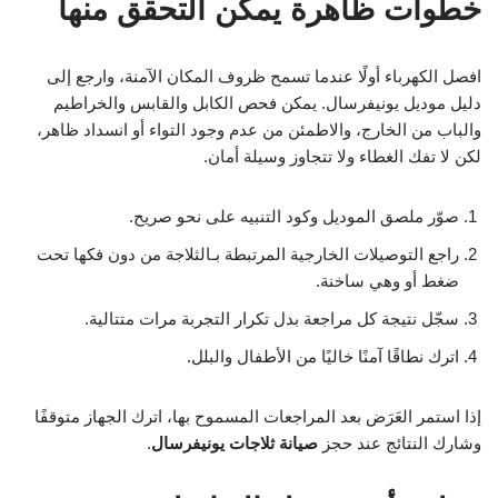
خطوات ظاهرة يمكن التحقق منها
افصل الكهرباء أولًا عندما تسمح ظروف المكان الآمنة، وارجع إلى
دليل موديل يونيفرسال. يمكن فحص الكابل والقابس والخراطيم
والباب من الخارج، والاطمئن من عدم وجود التواء أو انسداد ظاهر،
لكن لا تفك الغطاء ولا تتجاوز وسيلة أمان.
صوّر ملصق الموديل وكود التنبيه على نحو صريح.
راجع التوصيلات الخارجية المرتبطة بـالثلاجة من دون فكها تحت
ضغط أو وهي ساخنة.
سجّل نتيجة كل مراجعة بدل تكرار التجربة مرات متتالية.
اترك نطاقًا آمنًا خاليًا من الأطفال والبلل.
إذا استمر العَرَض بعد المراجعات المسموح بها، اترك الجهاز متوقفًا
وشارك النتائج عند حجز
صيانة ثلاجات يونيفرسال
.