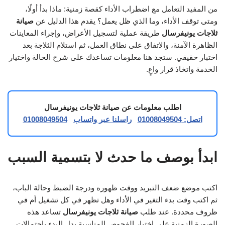
من المفيد التعامل مع اضطراب الأداء كقصة زمنية: ماذا بدأ أولًا،
ومتى توقف الأداء، وما الذي ظل يعمل؟ يقدم هذا الدليل عن
صيانة
ثلاجات يونيفرسال
طريقة عملية لتسجيل الأعراض، وإجراء المعاينات
الظاهرة الآمنة، والاتفاق على نطاق العمل، ثم استلام الثلاجة بعد
اختبار حقيقي. ستجد هنا معلومات تساعدك على شرح الحالة واختيار
الخدمة واتخاذ قرار واعٍ.
اطلب معلومات عن صيانة ثلاجات يونيفرسال
اتصل: 01008049504
راسلنا عبر واتساب
01008049504
ابدأ بوصف ما حدث لا بتسمية السبب
اكتب موضع ضعف التبريد ووقت ظهوره ودرجة الضبط وحالة الباب،
ثم اكتب وقت بدء التغير في الأداء وهل تظهر في كل تشغيل أم في
ظروف محددة. عند طلب
صيانة ثلاجات يونيفرسال
تساعد هذه
الصورة الزمنية على اختيار الفحوص المناسبة بدل البدء باحتمالات