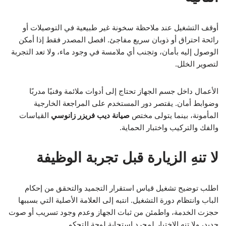
أوقف التشغيل عند ملاحظة سخونة غير طبيعية في التوصيلات أو
رائحة احتراق أو ذوبان سريع مفاجئ. افصل المصدر فقط إذا أمكن
الوصول إليه بأمان، وتجنب أي ملامسة في وجود ماء، ولا تعد التجربة
لتصوير الخلل.
الأعمال داخل جسم الجهاز تحتاج إلى أدوات ملائمة وفنيًا مدربًا
وضوابط أمان. يقتصر دور المستخدم على المراجعة الخارجية
المأمونة، بينما يتولى مختص
صيانة ديب فريزر زانوسي
القياسات
والفك والتركيب واختبار الحماية.
لا تنهِ الزيارة قبل تجربة الوظيفة
اطلب توضيح تشغيل قياس استقرار التجميد والتحقق من إحكام
الباب وانتظام دورة التشغيل. انتبه إلى العلامة الأصلية التي بسببها
حجزت الخدمة، واطمئن من ثبات الجهاز وعدم وجود تسريب أو صوت
جديد، ولا تنهِ الاختبار لمجرد استجابة لوحة التحكم.