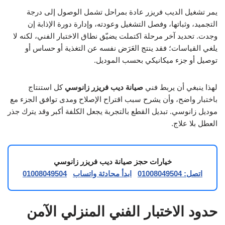
يمر تشغيل الديب فريزر عادة بمراحل تشمل الوصول إلى درجة
التجميد، وثباتها، وفصل التشغيل وعودته، وإدارة دورة الإذابة إن
وجدت. تحديد آخر مرحلة اكتملت يضيّق نطاق الاختبار الفني، لكنه لا
يلغي القياسات؛ فقد ينتج العَرَض نفسه عن التغذية أو حساس أو
توصيل أو جزء ميكانيكي بحسب الموديل.
لهذا ينبغي أن يربط فني
صيانة ديب فريزر زانوسي
كل استنتاج
باختبار واضح، وأن يشرح سبب اقتراح الإصلاح ومدى توافق الجزء مع
موديل زانوسي. تبديل القطع بالتجربة يجعل الكلفة أكبر وقد يترك جذر
العطل بلا علاج.
خيارات حجز صيانة ديب فريزر زانوسي
اتصل: 01008049504
ابدأ محادثة واتساب
01008049504
حدود الاختبار الفني المنزلي الآمن