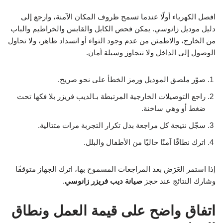
افصل الكهرباء أولًا عندما تسمح ظروف المكان الآمنة، وارجع إلى
دليل موديل زانوسي. يمكن فحص الكابل والقابس والخراطيم والباب
من الخارج، والاطمئن من عدم وجود التواء أو انسداد ظاهر، ولا تحاول
الوصول إلى الداخل ولا تتجاوز وسيلة أمان.
صوّر ملصق الموديل ورمز الخطأ على نحو صريح.
راجع التوصيلات الخارجية المرتبطة بـالديب فريزر بلا فكها تحت
ضغط أو وهي ساخنة.
سجّل نتيجة كل مراجعة بدل تكرار التجربة مرات متتالية.
اترك نطاقًا آمنًا خاليًا من الأطفال والبلل.
إذا استمر العَرَض بعد المراجعات المسموح بها، اترك الجهاز متوقفًا
وشارك النتائج عند حجز
صيانة ديب فريزر زانوسي
.
اتفاق واضح على قيمة العمل ونطاق