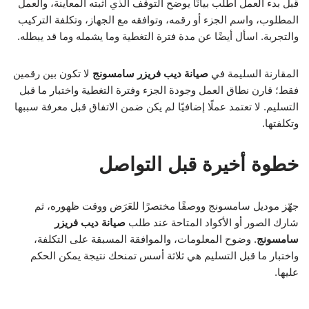
قبل بدء العمل اطلب بيانًا يوضح التوقف الذي أثبته المعاينة، والعمل
المطلوب، واسم الجزء أو رقمه، وتوافقه مع الجهاز، وتكلفة التركيب
والتجربة. اسأل أيضًا عن مدة فترة التغطية وما يشمله وما قد يبطله.
المقارنة السليمة في
صيانة ديب فريزر سامسونج
لا تكون بين رقمين
فقط؛ قارن نطاق العمل وجودة الجزء وفترة التغطية واختبار ما قبل
التسليم. لا تعتمد عملًا إضافيًا لم يكن ضمن الاتفاق قبل معرفة سببها
وتكلفتها.
خطوة أخيرة قبل التواصل
جهّز موديل سامسونج ووصفًا مختصرًا للعَرَض ووقت ظهوره، ثم
شارك الصور أو الأكواد المتاحة عند طلب
صيانة ديب فريزر
سامسونج
. وضوح المعلومات، والموافقة المسبقة على التكلفة،
واختبار ما قبل التسليم هي ثلاثة أسس تمنحك نتيجة يمكن الحكم
عليها.