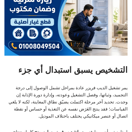
التشخيص يسبق استبدال أي جزء
يمر تشغيل الديب فريزر عادة بمراحل تشمل الوصول إلى درجة
التجميد، وثباتها، وفصل التشغيل وعودته، وإدارة دورة الإذابة إن
وجدت. تحديد آخر مرحلة اكتملت يضيّق نطاق المعاينة، لكنه لا يلغي
القياسات؛ فقد ينتج العَرَض نفسه عن التغذية أو حساس أو نقطة
اتصال أو عنصر ميكانيكي يختلف باختلاف الموديل.
لهذا ينبغي أن يربط فني
صيانة ديب فريزر سامسونج
كل استنتاج