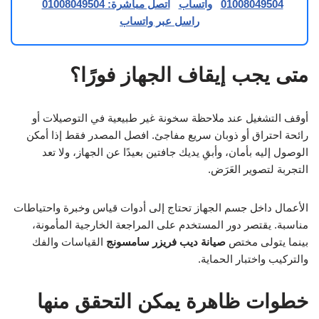
01008049504
واتساب
اتصل مباشرة: 01008049504
راسل عبر واتساب
متى يجب إيقاف الجهاز فورًا؟
أوقف التشغيل عند ملاحظة سخونة غير طبيعية في التوصيلات أو
رائحة احتراق أو ذوبان سريع مفاجئ. افصل المصدر فقط إذا أمكن
الوصول إليه بأمان، وأبقِ يديك جافتين بعيدًا عن الجهاز، ولا تعد
التجربة لتصوير العَرَض.
الأعمال داخل جسم الجهاز تحتاج إلى أدوات قياس وخبرة واحتياطات
مناسبة. يقتصر دور المستخدم على المراجعة الخارجية المأمونة،
بينما يتولى مختص
صيانة ديب فريزر سامسونج
القياسات والفك
والتركيب واختبار الحماية.
خطوات ظاهرة يمكن التحقق منها