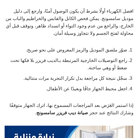
افصل الكهرباء أولًا بشرط أن يكون الوصول آمنًا، وارجع إلى دليل
موديل سامسونج. يمكن فحص الكابل والقابس والخراطيم والباب من
الخارج، والراجع من عدم وجود التواء أو انسداد ظاهر، وتوقف قبل أي
محاولة لفتح الجسم ولا تتجاوز وسيلة أمان.
صوّر ملصق الموديل والرمز المعروض على نحو صريح.
راجع التوصيلات الخارجية المرتبطة بـالديب فريزر بلا فكها تحت
ضغط أو وهي ساخنة.
سجّل نتيجة كل مراجعة بدل تكرار التجربة مرات متتالية.
اجعل محيط الجهاز جافًا وبعيدًا عن الأطفال.
إذا استمر العَرَض بعد المراجعات المسموح بها، اترك الجهاز متوقفًا
وشارك النتائج عند حجز
صيانة ديب فريزر سامسونج
.