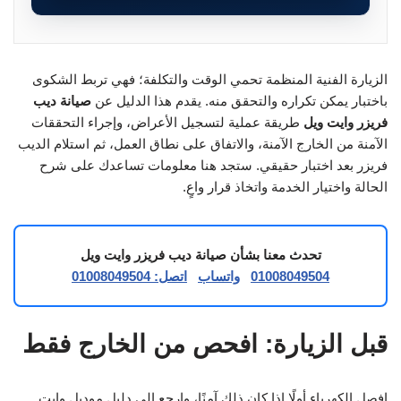
الزيارة الفنية المنظمة تحمي الوقت والتكلفة؛ فهي تربط الشكوى
باختبار يمكن تكراره والتحقق منه. يقدم هذا الدليل عن
صيانة ديب
فريزر وايت ويل
طريقة عملية لتسجيل الأعراض، وإجراء التحققات
الآمنة من الخارج الآمنة، والاتفاق على نطاق العمل، ثم استلام الديب
فريزر بعد اختبار حقيقي. ستجد هنا معلومات تساعدك على شرح
الحالة واختيار الخدمة واتخاذ قرار واعٍ.
تحدث معنا بشأن صيانة ديب فريزر وايت ويل
01008049504
واتساب
اتصل: 01008049504
قبل الزيارة: افحص من الخارج فقط
افصل الكهرباء أولًا إذا كان ذلك آمنًا، وارجع إلى دليل موديل وايت