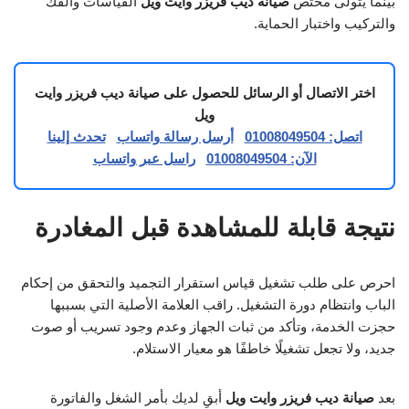
بينما يتولى مختص
صيانة ديب فريزر وايت ويل
القياسات والفك
والتركيب واختبار الحماية.
اختر الاتصال أو الرسائل للحصول على صيانة ديب فريزر وايت
ويل
اتصل: 01008049504
أرسل رسالة واتساب
تحدث إلينا
الآن: 01008049504
راسل عبر واتساب
نتيجة قابلة للمشاهدة قبل المغادرة
احرص على طلب تشغيل قياس استقرار التجميد والتحقق من إحكام
الباب وانتظام دورة التشغيل. راقب العلامة الأصلية التي بسببها
حجزت الخدمة، وتأكد من ثبات الجهاز وعدم وجود تسريب أو صوت
جديد، ولا تجعل تشغيلًا خاطفًا هو معيار الاستلام.
بعد
صيانة ديب فريزر وايت ويل
أبقِ لديك بأمر الشغل والفاتورة