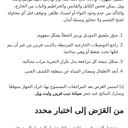
ويل. يمكن فحص الكابل والقابس والخراطيم والباب من الخارج،
والتأكد من عدم وجود التواء أو انسداد ظاهر، وتوقف قبل أي محاولة
لفتح الجسم ولا تتجاوز وسيلة أمان.
صوّر ملصق الموديل ورمز الخطأ بشكل مفهوم.
راجع التوصيلات الخارجية المرتبطة بـالديب فريزر من غير أن يتم
فكها تحت ضغط أو وهي ساخنة.
سجّل نتيجة كل مراجعة بدل تكرار التجربة مرات متتالية.
أبعد الأطفال ومصادر المياه عن منطقة الكشف الفني.
إذا استمر العَرَض بعد المراجعات المسموح بها، اترك الجهاز متوقفًا
وشارك النتائج عند حجز
صيانة ديب فريزر وايت ويل
.
من العَرَض إلى اختبار محدد
يمر تشغيل الديب فريزر عادة بمراحل تشمل الوصول إلى درجة