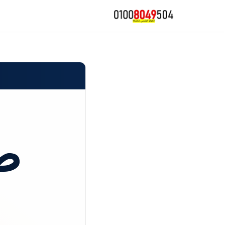
تخطى
إلى
المحتوى
ص