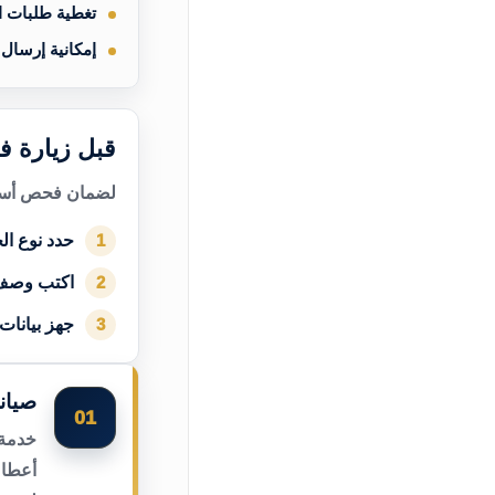
تغطية طلبات 
إمكانية إرسال
قبل زيارة ف
لضمان فحص أسرع
حدد نوع الج
1
اكتب وصف
2
جهز بيانات
3
صيان
01
خدمة 
أعطال