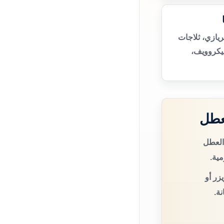
يازي، ثلاجات
يكروويف،
عطل
العطل
مية.
زر أو
ة.