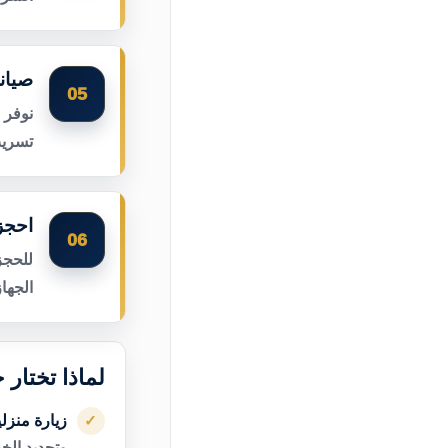
صيان
05
نوفر 
تسريب
احجز
06
للحجز
الجها
لماذا تختار
زيارة منزل
✓
وتحديد الخ