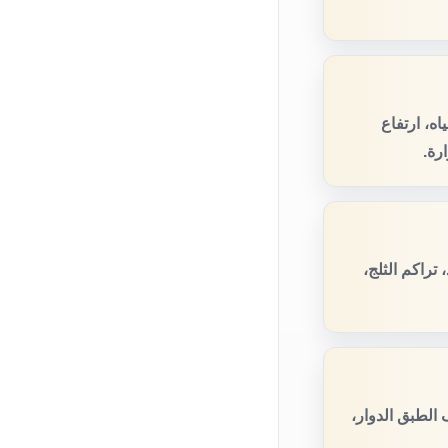
ه، ارتفاع
رة.
راكم الثلج،
الطبق الدوار،