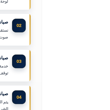
لوحة 
صيان
02
نستقب
صوت ا
صيان
03
خدمة 
توقف 
صيان
04
يتم ا
الشرر