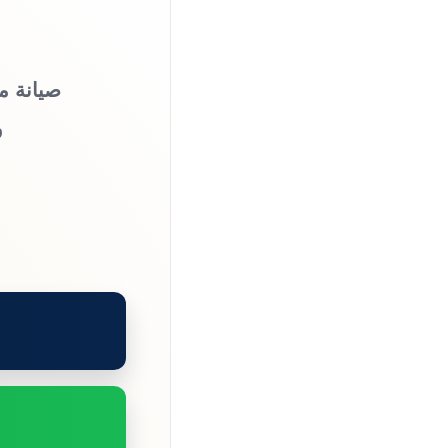
صيانة م
و