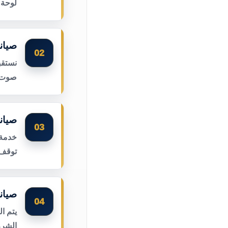
لوحة 
صيان
02
نستقب
صوت ا
صيان
03
خدمة 
توقف 
صيان
04
يتم ا
الشرر