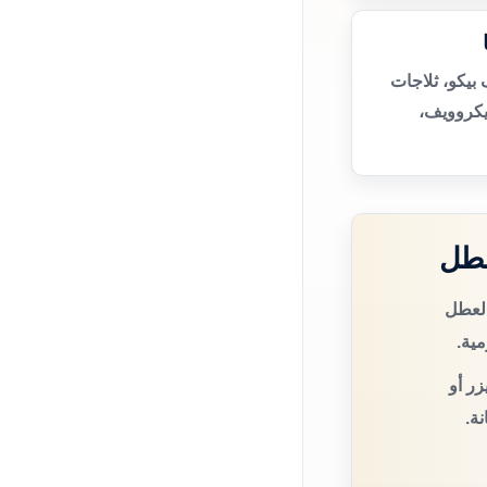
بيكو، ثلاجات
يكروويف،
عطل
العطل
مية.
زر أو
ة.