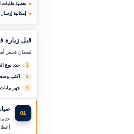
تغطية طلبات 
إمكانية إرسال
قبل زيارة ف
لضمان فحص أسرع
حدد نوع الج
1
اكتب وصف
2
جهز بيانات
3
صيان
01
خدمة 
أعطال