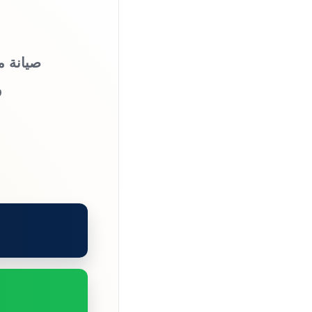
صيانة م
و