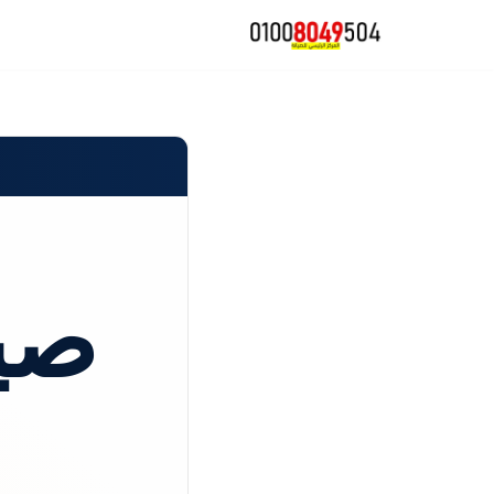
تخطى
إلى
المحتوى
صي