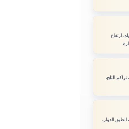
ه، ارتفاع
رة.
راكم الثلج،
لطبق الدوار،