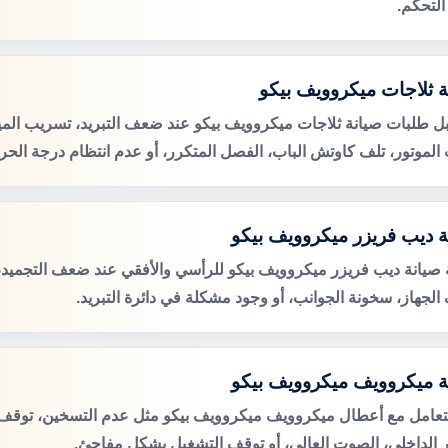
التحكم.
ة ثلاجات ميكروويف بيكو
ل طلبات صيانة ثلاجات ميكروويف بيكو عند ضعف التبريد، تسريب الميا
لموتور، تلف كاوتش الباب، الفصل المتكرر، أو عدم انتظام درجة الحرا
ة ديب فريزر ميكروويف بيكو
صيانة ديب فريزر ميكروويف بيكو للرأسي والأفقي عند ضعف التجميد، ت
الجهاز، سخونة الجوانب، أو وجود مشكلة في دائرة التبريد.
ة ميكروويف ميكروويف بيكو
لتعامل مع أعطال ميكروويف ميكروويف بيكو مثل عدم التسخين، توقف ا
 الداخلي، الصوت العالي، أو توقف التشغيل بشكل مفاجئ.