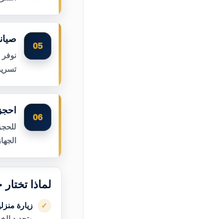
صيان
05
نوفر 
تسريب
احجز
06
للحجز
الجها
لماذا تختار
زيارة منزل
✓
وتحديد الخ