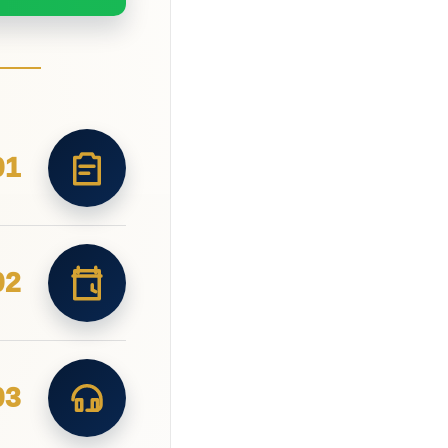
01
02
03