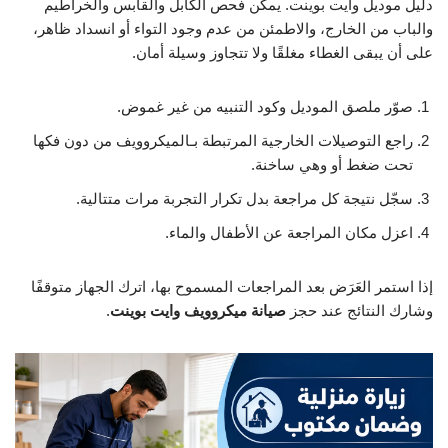
دليل موديل وايت بوينت. يمكن فحص الكابل والقابس والخراطيم
والباب من الخارج، والاطمئن من عدم وجود التواء أو انسداد ظاهر،
على أن يبقى الغطاء مغلقًا ولا تتجاوز وسيلة أمان.
صوّر ملصق الموديل وكود التنبيه من غير غموض.
راجع التوصيلات الخارجية المرتبطة بـالميكروويف من دون فكها
تحت ضغط أو وهي ساخنة.
سجّل نتيجة كل مراجعة بدل تكرار التجربة مرات متتالية.
اعزل مكان المراجعة عن الأطفال والماء.
إذا استمر العَرَض بعد المراجعات المسموح بها، اترك الجهاز متوقفًا
وشارك النتائج عند حجز
صيانة ميكروويف وايت بوينت
.