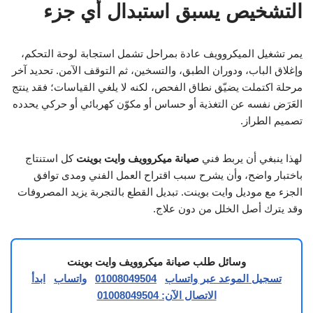
التشخيص يسبق استبدال أي جزء
يمر تشغيل الميكروويف عادة بمراحل تشمل استجابة لوحة التحكم،
وإغلاق الباب، ودوران الطبق، والتسخين، ثم التوقف الآمن. تحديد آخر
مرحلة اكتملت يضيّق نطاق الفحص، لكنه لا يلغي القياسات؛ فقد ينتج
العَرَض نفسه عن التغذية أو حساس أو مكوّن كهربائي أو حركي يحدده
تصميم الطراز.
لهذا ينبغي أن يربط فني
صيانة ميكروويف وايت بوينت
كل استنتاج
باختبار واضح، وأن يشرح سبب اقتراح العمل الفني ومدى توافق
الجزء مع موديل وايت بوينت. تبديل القطع بالتجربة يزيد المصروفات
وقد يترك أصل الخلل من دون علاج.
وسائل طلب صيانة ميكروويف وايت بوينت
تسجيل الموعد عبر واتساب
01008049504
واتساب
ابدأ
الاتصال الآن: 01008049504