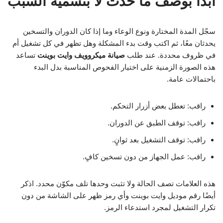
ابدأ بوصف ما حدث لا بتسمية السبب
سجّل المدة المختارة ونوع الوعاء وما إذا كان الدوران والتسخين
يحدثان معًا، ثم اكتب وقت بدء المشكلة وهل تظهر في كل تشغيل أم
في ظروف محددة. عند طلب
صيانة ميكروويف وايت بوينت
تساعد
هذه الصورة الزمنية على اختيار الفحوص المناسبة بدل البدء
باحتمالات عامة.
راقب: تعطل بعض أزرار التحكم.
راقب: توقف الطبق عن الدوران.
راقب: توقف التشغيل بعد ثوانٍ.
راقب: عمل الجهاز من دون تسخين كافٍ.
هذه العلامات تصف الحالة ولا تثبت وحدها تلف مكوّن محدد. اذكر
أيضًا رقم موديل وايت بوينت وأي رمز ظهر على الشاشة من دون
تكرار التشغيل لمجرد استدعاء الرمز.