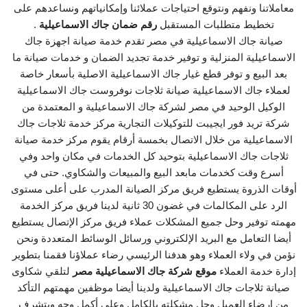
معاملاتنا ونفهم ونتوقع احتياجات عملائنا وإمكانياتهم ونساعدهم على
تخطيط متطلبات المستقبل
رقم ضمان جاك الاسماعيلية
.
صيانة جاك الاسماعيلية في مصر تقدم خدمة صيانة اجهزة جاك
الاسماعيلية المنزلية و توفير خدمة تجديد الضمان و خدمات صيانة ما
بعد البيع و توفر قطع غيار جاك الاسماعيلية الاصلية بأسعار خاصة
لعملاء جاك الاسماعيلية صيانة ثلاجات نوفروست جاك الاسماعيلية
الوكيل الوحيد في مصر لشركة جاك الاسماعيلية و المعتمدة من
شركة تريد فور ايجيبت للتوكيلات التجارية مركز خدمة ثلاجات جاك
الاسماعيلية من خلال الاتصال بخمسة أرقام يقوم مركز خدمة صيانة
ثلاجات جاك الاسماعيلية بتوحيد كل الخدمات في مكان واحد وفي
أسرع وقت كخدمات مابعد البيع والمبيعات والشكاوي. حتى في
أوقات الذروة يستطيع فريق مركز الصيانة المدرب على أعلى مستوى
الرد على المكالمات في غضون 30 ثانية لدينا فريق مركز الخدمة
مهمته توفير وحل جميع المشكلات عملاء فريق مركز الإتصال يستطيع
أيضا التعامل مع البريد الإلكتروني ورسائل الوسائط المتعددة ونحن
نؤمن في ولاء العملاء وهو هدفنا الرئيسي رضاء عملاؤنا فقمنا بتطوير
إدارة خدمة العملاء
موقع شركة جاك الاسماعيلية مصر
لتلقي شكاوى
صيانة ثلاجات جاك الاسماعيلية ولدينا أيضا موظفين مهمتهم التأكد
من إرضاء العميل وحل مشكلته بالكامل وعلى أكمل وجه ويتشرف