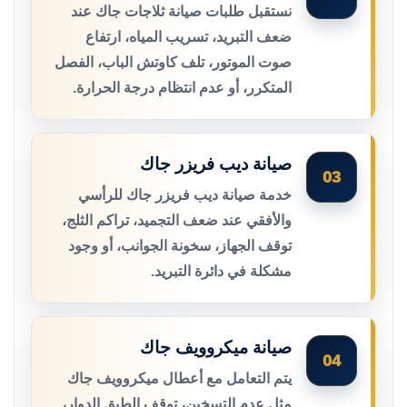
نستقبل طلبات صيانة ثلاجات جاك عند
ضعف التبريد، تسريب المياه، ارتفاع
صوت الموتور، تلف كاوتش الباب، الفصل
المتكرر، أو عدم انتظام درجة الحرارة.
صيانة ديب فريزر جاك
03
خدمة صيانة ديب فريزر جاك للرأسي
والأفقي عند ضعف التجميد، تراكم الثلج،
توقف الجهاز، سخونة الجوانب، أو وجود
مشكلة في دائرة التبريد.
صيانة ميكروويف جاك
04
يتم التعامل مع أعطال ميكروويف جاك
مثل عدم التسخين، توقف الطبق الدوار،