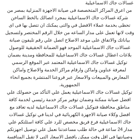
غسالات جاك الاسماعيلية
من اعرق المراكز المتخصصة فى صيانة الاجهزة المنزلية بمصر من
شركة غسالات جاك الاسماعيلية بمجرد اتصالك بالخط الساخن
تحظى بخدمة عملاء الافضل في والتى يمكنك ان تتصل بها فى اى
وقت لانها تعمل على مدار الساعه من خلال الرقم المختصر ولتسجيل
بياناتك والاتفاق على موعد الاصلاح اتصل علي رقم تليفون صيانة
غسالات جاك الاسماعيلية الموحد فهو الضمانة الحقيقية للوصول
بلاغات اعطال غسالات جاك الاسماعيلية للمحافظة ومدينة بضمان
توكيل غسالات جاك الاسماعيلية المعتمد عبر الموقع الرسمي
لمعرفة عناوين واماكن وارقام مراكز الخدمة والاصلاح واماكن
المعارض والمبيعات والاسعار عبر فروعنا المنتشرة بجميع انحاء
الجمهورية.
توكيل غسالات جاك الاسماعيلية يعمل علي التأكد من حصولك علي
افضل صيانة ممكنة وضمان توفير مركز خدمة رئيسي لخدمة كافة
مناطق محافظة فتوكيل غسالات جاك الاسماعيلية لديه تعاقد مع
افضل وكلاء صيانة الاجهزة الكهربائية في لدينا في توكيل غسالات
جاك الاسماعيلية فرع فريق مخصص للرد علي كافة اسئلتكم علي
مدار 24 ساعة في حالة طلب مساعدتنا نعمل علي توصيل اجهزتكم
وصيانتها في اقل وقت ممكن بافضل الاسعار التي لا تقبل المنافسة