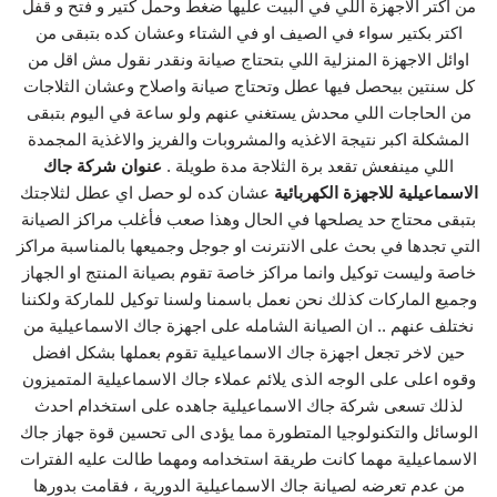
من اكتر الاجهزة اللي في البيت عليها ضغط وحمل كتير و فتح و قفل
اكتر بكتير سواء في الصيف او في الشتاء وعشان كده بتبقى من
اوائل الاجهزة المنزلية اللي بتحتاج صيانة ونقدر نقول مش اقل من
كل سنتين بيحصل فيها عطل وتحتاج صيانة واصلاح وعشان الثلاجات
من الحاجات اللي محدش يستغني عنهم ولو ساعة في اليوم بتبقى
المشكلة اكبر نتيجة الاغذيه والمشروبات والفريز والاغذية المجمدة
اللي مينفعش تقعد برة الثلاجة مدة طويلة .
عنوان شركة جاك
الاسماعيلية للاجهزة الكهربائية
عشان كده لو حصل اي عطل لثلاجتك
بتبقى محتاج حد يصلحها في الحال وهذا صعب فأغلب مراكز الصيانة
التي تجدها في بحث على الانترنت او جوجل وجميعها بالمناسبة مراكز
خاصة وليست توكيل وانما مراكز خاصة تقوم بصيانة المنتج او الجهاز
وجميع الماركات كذلك نحن نعمل باسمنا ولسنا توكيل للماركة ولكننا
نختلف عنهم .. ان الصيانة الشامله على اجهزة جاك الاسماعيلية من
حين لاخر تجعل اجهزة جاك الاسماعيلية تقوم بعملها بشكل افضل
وقوه اعلى على الوجه الذى يلائم عملاء جاك الاسماعيلية المتميزون
لذلك تسعى شركة جاك الاسماعيلية جاهده على استخدام احدث
الوسائل والتكنولوجيا المتطورة مما يؤدى الى تحسين قوة جهاز جاك
الاسماعيلية مهما كانت طريقة استخدامه ومهما طالت عليه الفترات
من عدم تعرضه لصيانة جاك الاسماعيلية الدورية ، فقامت بدورها