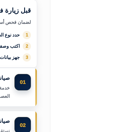
قبل زيارة ف
لضمان فحص أسرع
حدد نوع الج
1
اكتب وصف
2
جهز بيانات
3
صيان
01
خدمة 
العصر
صيان
02
نستقب