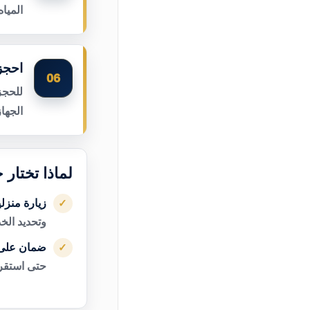
الميا
احجز 
06
للحجز
الجها
لماذا تختار 
زيارة منزل
✓
وتحديد الخ
ضمان على 
✓
حتى استقرا