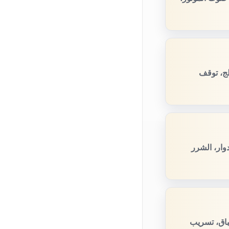
لج، توقف
وار، الشرر
باق، تسريب