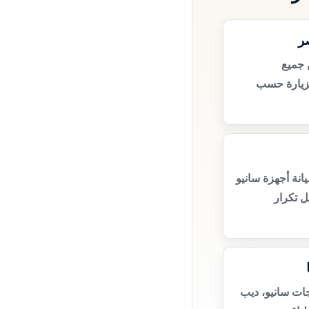
ر
 جميع
زيارة حسب
نة أجهزة سانيو
ل تكرار
جات سانيو، ديب