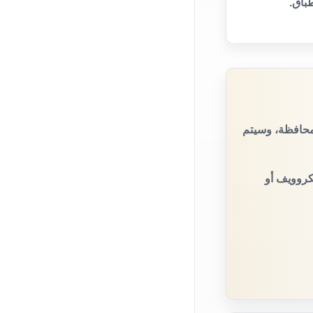
باق.
محافظة، وسيتم
يكروويف أو