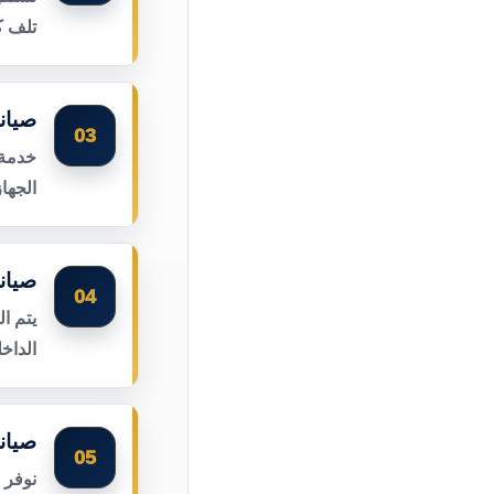
تلف ك
صيان
03
خدمة 
الجها
صيان
04
يتم ا
الداخ
صيان
05
نوفر 