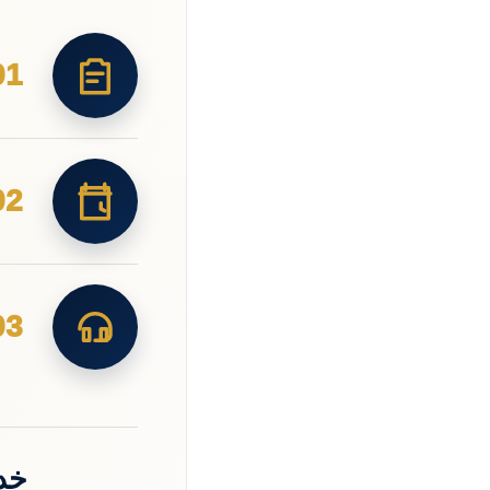
01
02
03
خد