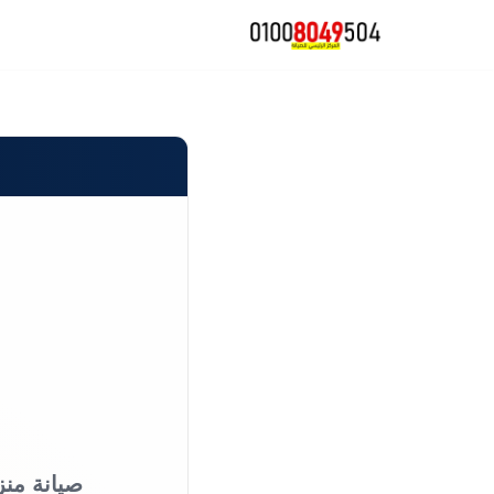
تخطى
إلى
المحتوى
صيانة منز