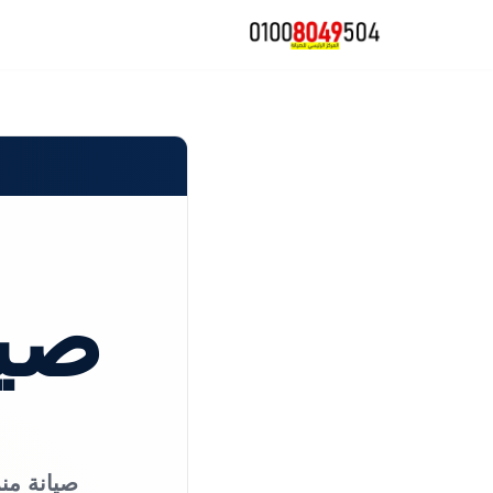
تخطى
إلى
المحتوى
صيا
صيانة منز