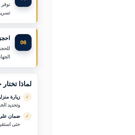
نوفر 
تسريب
احجز
06
للحجز
الجها
لماذا تختار
زيارة منزل
✓
وتحديد الخ
ضمان على 
✓
حتى استقرا