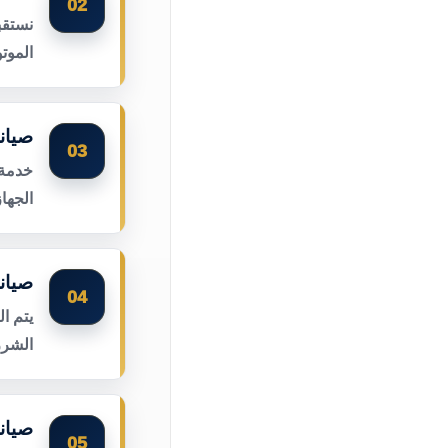
02
نستقب
الموت
صيان
03
خدمة 
الجها
صيان
04
يتم ا
الشرر
صيان
05