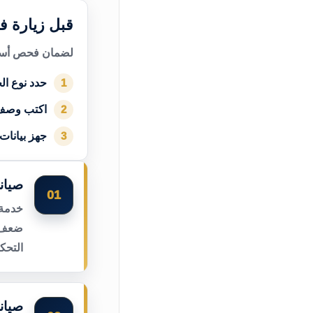
قبل زيارة ف
لضمان فحص أسرع
حدد نوع الج
1
اكتب وصف
2
جهز بيانات
3
صيان
01
خدمة 
ضعف ا
التحك
صيان