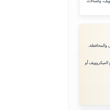
ويف، وغسالات
ل والمحافظة،
 الميكروويف أو