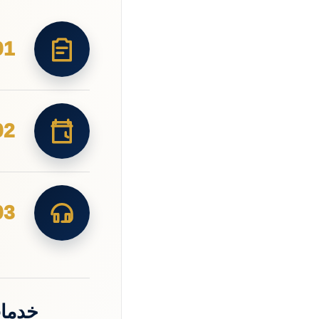
01
02
03
خدما