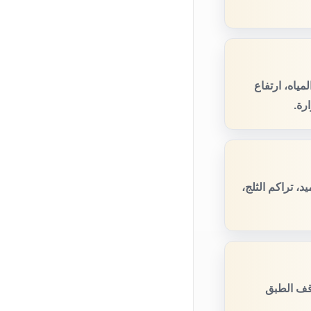
ياه، ارتفاع
رة.
 تراكم الثلج،
قف الطبق