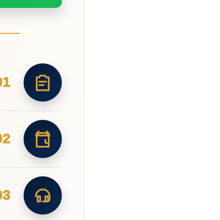
01
02
03