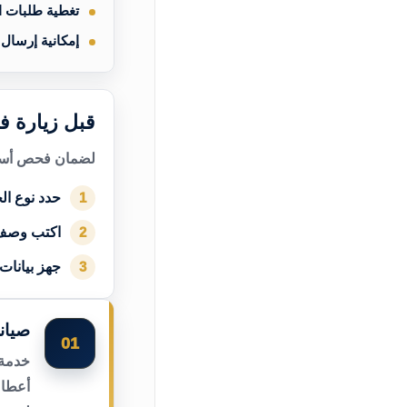
تغطية طلبات 
إمكانية إرسال
قبل زيارة 
لضمان فحص أسرع
حدد نوع الج
1
اكتب وصف
2
جهز بيانات
3
صيان
01
خدمة 
أعطال