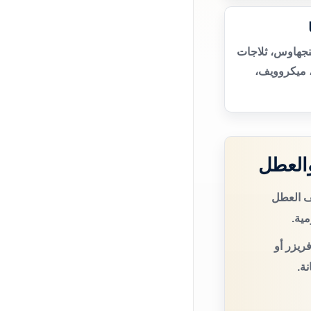
نجهاوس، ثلاجات
 ميكروويف،
العطل
ف العطل
مية.
ريزر أو
ة.