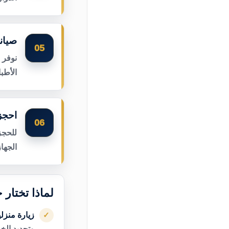
صيان
05
نوفر 
الأطب
احجز
06
للحجز
الجها
لماذا تختار
زيارة منزل
✓
وتحديد الخ