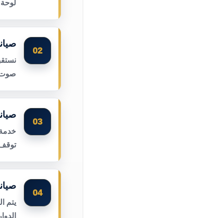
لوحة 
صيان
02
نستقب
صوت ا
صيان
03
خدمة 
توقف 
صيان
04
يتم ا
الدوا