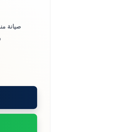
صيانة من
و