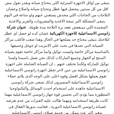
بتبقى من اوائل الاجهزة المنزلية اللي بتحتاج صيانة ونقدر نقول مش
اقل من كل سنتين بيحصل فيها عطل وتحتاج صيانة واصلاح وعشان
الثلاجات من الحاجات اللي محدش يستغني عنهم ولو ساعة في اليوم
بتبقى المشكلة اكبر نتيجة الاغذيه والمشروبات والفريز والاغذية
المجمدة اللي مينفعش تقعد برة الثلاجة مدة طويلة .
عنوان شركة
زانوسي الاسماعيلية للاجهزة الكهربائية
عشان كده لو حصل اي عطل
لثلاجتك بتبقى محتاج حد يصلحها في الحال وهذا صعب فأغلب مراكز
الصيانة التي تجدها في بحث على الانترنت او جوجل وجميعها
بالمناسبة مراكز خاصة وليست توكيل وانما مراكز خاصة تقوم بصيانة
المنتج او الجهاز وجميع الماركات كذلك نحن نعمل باسمنا ولسنا
توكيل للماركة ولكننا نختلف عنهم .. ان الصيانة الشامله على اجهزة
زانوسي الاسماعيلية من حين لاخر تجعل اجهزة زانوسي الاسماعيلية
تقوم بعملها بشكل افضل وقوه اعلى على الوجه الذى يلائم عملاء
زانوسي الاسماعيلية المتميزون لذلك تسعى شركة زانوسي
الاسماعيلية جاهده على استخدام احدث الوسائل والتكنولوجيا
المتطورة مما يؤدى الى تحسين قوة جهاز زانوسي الاسماعيلية مهما
كانت طريقة استخدامه ومهما طالت عليه الفترات من عدم تعرضه
لصيانة زانوسي الاسماعيلية الدورية ، فقامت بدورها الفعال فى
توفير اكبر عدد ممكن من خدمة عملاء زانوسي الاسماعيلية