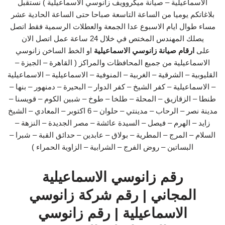
الاسماعيلية – صيانة ميكروويف زانوسي الاسماعيلية ) نستقبل
بلاغاتكم يوميا من الساعة التاسعة صباحا حتى الساعة الحادية عشر
مساء طوال ايام الاسبوع عدا الجمعة والعطلات الرسمية فقط اتصل
يصلك المهندس المختص في خلال 24 ساعة عمل اتصل الان
على
ارقام صيانة زانوسي الاسماعيلية
او الخط الساخن زانوسي
الاسماعيلية من جميع المحافظات والمراكز ( القاهرة – الجيزة –
القليوبية – الشرقية – الغربية – المنوفية – الاسماعيلية – الاسماعيلية
– الاسماعيلية – كفر الشيخ – كفر الدوار – البحيرة – دمنهور – بنها –
طنطا – الزقازيق – المحلة – طلخا – طوخ – شبين الكوم – قويسنا –
مدينة نصر – الرحاب – مدينتي – حلوان – 6 اكتوبر – المعادي – الشيخ
زايد – الهرم – فيصل – السيدة عائشة – مصر الجديدة – النزهة –
السلام – المرج – المطرية – بولاق – عابدين – حدائق القبة – شبرا –
البساتين – روض الفرج – الشرابية – الزاوية الحمراء )
رقم زانوسي الاسماعيلية
المجاني | رقم شركة زانوسي
الاسماعيلية | رقم زانوسي