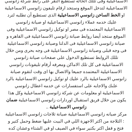
الاسماعيلية وفى تللك الحاله تستطيع النقر على رابط شركة زانوسي
الاسماعيلية لتدخل الموقع وستجد ارقام تليفون زانوسي الاسماعيلية
او
الخط الساخن زانوسي الاسماعيلية
الذى تستطيع أن تطلبه لترد
عليك خدمه عملاء زانوسي الاسماعيلية او صيانة زانوسي
الاسماعيلية المعتمده فى مصر او توكيل زانوسي الاسماعيلية وفى
الموقع ستجد أيضا روابط صيانة زانوسي الاسماعيلية فى القاهره و
صيانة زانوسي الاسماعيلية فى الدلتا وصيانة زانوسي الاسماعيلية
فى وجه قبلى وصيانة زانوسي الاسماعيلية فى وجه بحرى ومن خلال
تللك الروابط تستطيع الدخول على صفحات صيانة زانوسي
الاسماعيلية فى كل تلك الاماكن ومعرفه أرقام تليفونات زانوسي
الاسماعيلية المعتمده جميعا والاتصال بها اى وقت لتقوم صيانة
زانوسي الاسماعيلية بالرد عليك او توكيل زانوسي الاسماعيلية بالرد
علىك والاجابه على استفسارات عن خدمه اعطال زانوسي
الاسماعيلية او معلومات عن شركة زانوسي الاسماعيلية وكل هذا
يكون من خلال فريق استقبال اوردارات زانوسي الاسماعيلية
ضمان
زانوسي الاسماعيلية
..
مركز صيانه زانوسي الاسماعيلية صيانة ثلاجات زانوسي الاسماعيلية
: الثلاجة من اكتر الاجهزة اللي في البيت عليها ضغط وحمل كتير و
فتح و قفل اكتر بكتير سواء في الصيف او في الشتاء وعشان كده